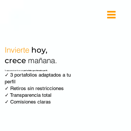
Invierte
hoy,
crece
mañana.
Tu app para invertir en con
portafolios gestionados por IA.
✓ 3 portafolios adaptados a tu
perfil
✓ Retiros sin restricciones
✓ Transparencia total
✓ Comisiones claras