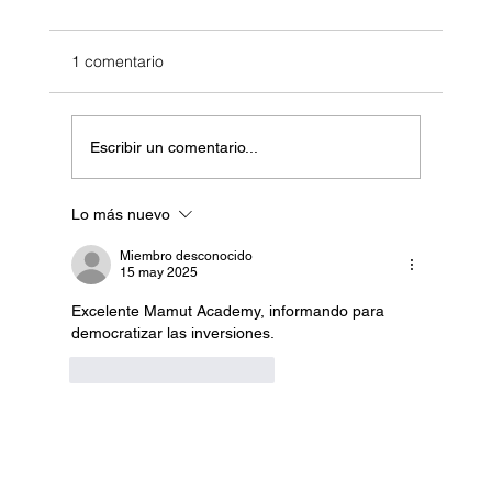
1 comentario
Escribir un comentario...
Lo más nuevo
La cruda del tarjetazo: Por qué tus
deudas de Semana Santa duran hasta
Miembro desconocido
15 may 2025
Navidad
Excelente Mamut Academy, informando para 
democratizar las inversiones.
Me gusta
Reaccionar