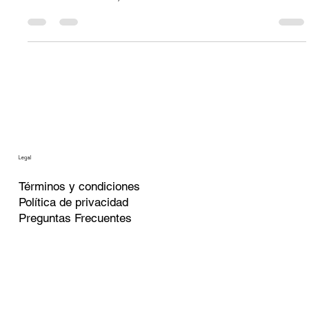
up anual. Te damos un checklist práctico de 10 pasos para
analizar tus finanzas, desde deudas hasta inversiones. Es la
herramienta perfecta para tomar el control, corregir lo que no
funciona y planificar un próximo año exitoso con total claridad.
Legal
Términos
y condiciones
Política de privacidad
Preguntas Frecuentes