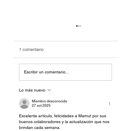
1 comentario
Escribir un comentario...
Lo más nuevo
Sobrevive a la volatilidad: qué hacer (y
qué NO hacer) cuando los mercados se
Miembro desconocido
27 oct 2025
vuelven locos
Excelente artículo, felicidades a Mamut por sus 
buenos colaboradores y la actualización que nos 
brindan cada semana.