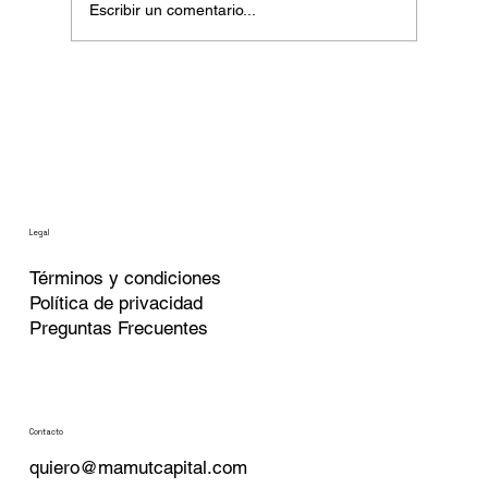
Escribir un comentario...
Una semana clave para los mercados
globales: comercio, bancos centrales y
su impacto en México
Legal
Términos
y condiciones
Política de privacidad
Preguntas Frecuentes
Contacto
quiero@mamutcapital.com